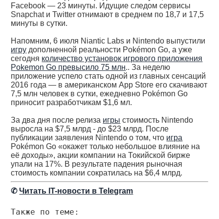
Facebook — 23 минуты. Идущие следом сервисы
Snapchat и Twitter отнимают в среднем по 18,7 и 17,5
минуты в сутки.
Напомним, 6 июля Niantic Labs и Nintendo выпустили
игру
дополненной реальности Pokémon Go, а уже
сегодня
количество установок игрового приложения
Pokemon Go превысило 75 млн
.. За неделю
приложение успело стать одной из главных сенсаций
2016 года — в американском App Store его скачивают
7,5 млн человек в сутки, ежедневно Pokémon Go
приносит разработчикам $1,6 мл.
За два дня после релиза
игры
стоимость Nintendo
выросла на $7,5 млрд - до $23 млрд. После
публикации заявления Nintendo о том, что
игра
Pokémon Go «окажет только небольшое влияние на
её доходы», акции компании на Токийской бирже
упали на 17%. В результате падения рыночная
стоимость компании сократилась на $6,4 млрд.
✆
Читать IT-новости в Telegram
Также по теме: