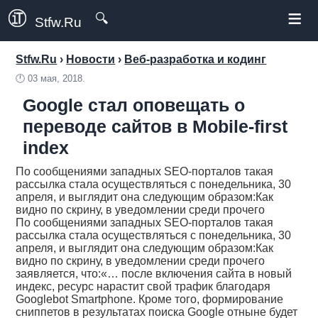
≡
🔍
Stfw.Ru
Stfw.Ru
›
Новости
›
Веб-разработка и кодинг
🕛
03 мая, 2018.
Google стал оповещать о
переводе сайтов в Mobile-first
index
По сообщениями западных SEO-порталов такая
рассылка стала осуществляться с понедельника, 30
апреля, и выглядит она следующим образом:Как
видно по скрину, в уведомлении среди прочего
По сообщениями западных SEO-порталов такая
рассылка стала осуществляться с понедельника, 30
апреля, и выглядит она следующим образом:Как
видно по скрину, в уведомлении среди прочего
заявляется, что:«… после включения сайта в новый
индекс, ресурс нарастит свой трафик благодаря
Googlebot Smartphone. Кроме того, формирование
сниппетов в результатах поиска Google отныне будет