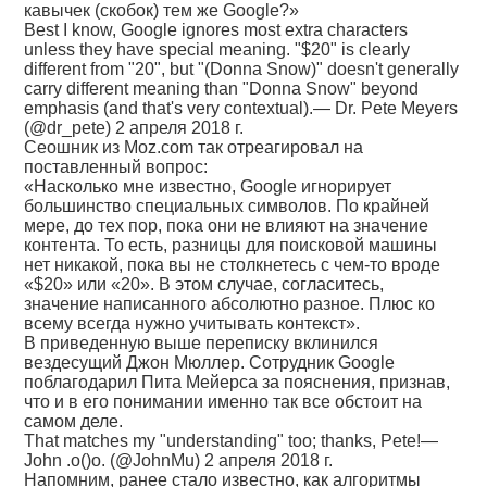
кавычек (скобок) тем же Google?»
Best I know, Google ignores most extra characters
unless they have special meaning. "$20" is clearly
different from "20", but "(Donna Snow)" doesn't generally
carry different meaning than "Donna Snow" beyond
emphasis (and that's very contextual).— Dr. Pete Meyers
(@dr_pete) 2 апреля 2018 г.
Сеошник из Moz.com так отреагировал на
поставленный вопрос:
«Насколько мне известно, Google игнорирует
большинство специальных символов. По крайней
мере, до тех пор, пока они не влияют на значение
контента. То есть, разницы для поисковой машины
нет никакой, пока вы не столкнетесь с чем-то вроде
«$20» или «20». В этом случае, согласитесь,
значение написанного абсолютно разное. Плюс ко
всему всегда нужно учитывать контекст».
В приведенную выше переписку вклинился
вездесущий Джон Мюллер. Сотрудник Google
поблагодарил Пита Мейерса за пояснения, признав,
что и в его понимании именно так все обстоит на
самом деле.
That matches my "understanding" too; thanks, Pete!—
John .o()o. (@JohnMu) 2 апреля 2018 г.
Напомним, ранее стало известно, как алгоритмы