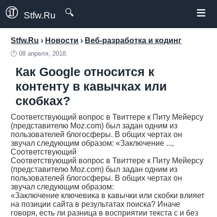
≡
🔍
Stfw.Ru
Stfw.Ru
›
Новости
›
Веб-разработка и кодинг
🕛
08 апреля, 2018.
Как Google относится к
контенту в кавычках или
скобках?
Соответствующий вопрос в Твиттере к Питу Мейерсу
(представителю Moz.com) был задан одним из
пользователей блогосферы. В общих чертах он
звучал следующим образом: «Заключение ...,
Соответствующий
Соответствующий вопрос в Твиттере к Питу Мейерсу
(представителю Moz.com) был задан одним из
пользователей блогосферы. В общих чертах он
звучал следующим образом:
«Заключение ключевика в кавычки или скобки влияет
на позиции сайта в результатах поиска? Иначе
говоря, есть ли разница в восприятии текста с и без